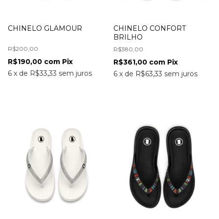
CHINELO GLAMOUR
CHINELO CONFORT
BRILHO
R$200,00
R$380,00
R$190,00
com
Pix
R$361,00
com
Pix
6
x
de
R$33,33
sem juros
6
x
de
R$63,33
sem juros