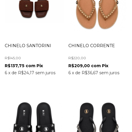
CHINELO SANTORINI
CHINELO CORRENTE
R$145,00
R$220,00
R$137,75
com
Pix
R$209,00
com
Pix
6
x
de
R$24,17
sem juros
6
x
de
R$36,67
sem juros