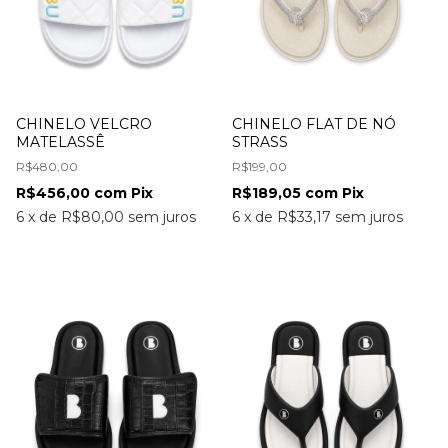
CHINELO VELCRO
CHINELO FLAT DE NÓ
MATELASSÊ
STRASS
R$480,00
R$199,00
R$456,00
com
Pix
R$189,05
com
Pix
6
x
de
R$80,00
sem juros
6
x
de
R$33,17
sem juros