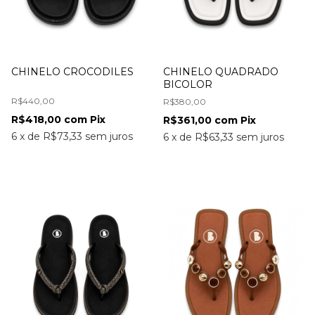
CHINELO CROCODILES
CHINELO QUADRADO
BICOLOR
R$440,00
R$380,00
R$418,00
com
Pix
R$361,00
com
Pix
6
x
de
R$73,33
sem juros
6
x
de
R$63,33
sem juros