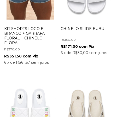
KIT SHORTS LOGO B
CHINELO SLIDE BUBU
BRANCO + GARRAFA
FLORAL + CHINELO
R$180,00
FLORAL
R$171,00
com
Pix
R$370,00
6
x
de
R$30,00
sem juros
R$351,50
com
Pix
6
x
de
R$61,67
sem juros