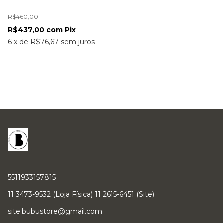
R$460,00
R$437,00
com
Pix
6
x
de
R$76,67
sem juros
5511933157815
11 3473-9532 (Loja Física) 11 2615-6451 (Site)
site.bubustore@gmail.com