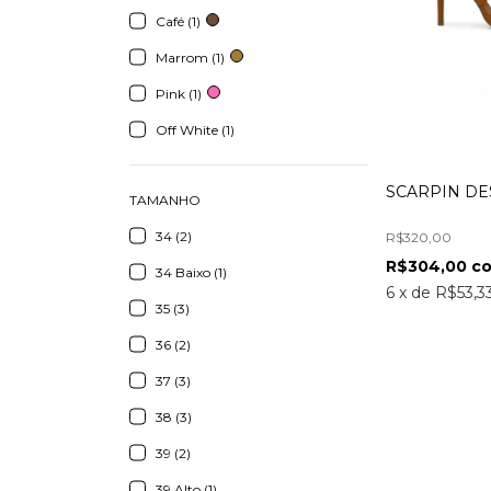
Café (1)
Marrom (1)
Pink (1)
Off White (1)
SCARPIN DE
TAMANHO
34 (2)
R$320,00
R$304,00
c
34 Baixo (1)
6
x
de
R$53,3
35 (3)
36 (2)
37 (3)
38 (3)
39 (2)
39 Alto (1)