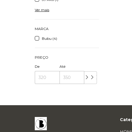
Ver mais
MARCA
Bubu (4)
PREÇO
De
Até
Cate