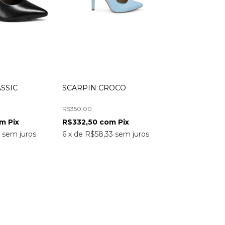
SSIC
SCARPIN CROCO
R$350,00
om
Pix
R$332,50
com
Pix
3
sem juros
6
x
de
R$58,33
sem juros