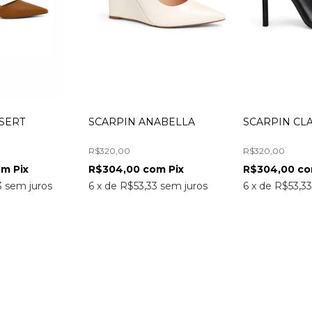
SERT
SCARPIN ANABELLA
SCARPIN CLA
R$320,00
R$320,00
om
Pix
R$304,00
com
Pix
R$304,00
c
3
sem juros
6
x
de
R$53,33
sem juros
6
x
de
R$53,3