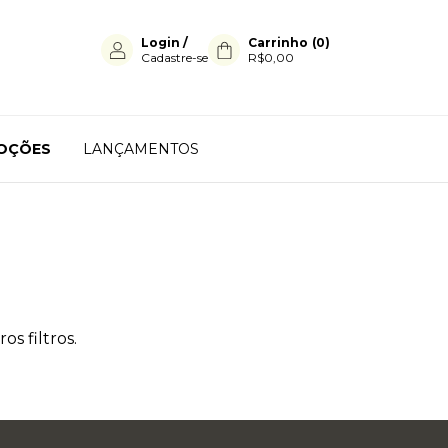
Login
/
Carrinho
(
0
)
Cadastre-se
R$0,00
OÇÕES
LANÇAMENTOS
s filtros.