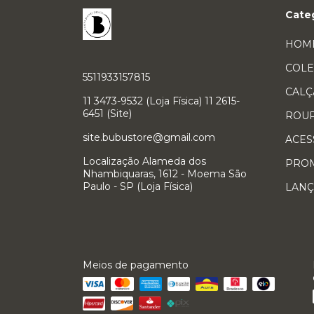
Cate
HOM
COLE
5511933157815
CALÇ
11 3473-9532 (Loja Física) 11 2615-
6451 (Site)
ROU
site.bubustore@gmail.com
ACES
Localização Alameda dos
PRO
Nhambiquaras, 1612 - Moema São
Paulo - SP (Loja Física)
LAN
Meios de pagamento