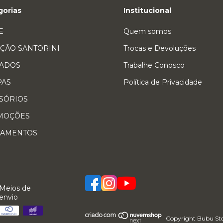
gorias
Institucional
E
Quem somos
ÇÃO SANTORINI
Trocas e Devoluções
ADOS
Trabalhe Conosco
PAS
Política de Privacidade
SÓRIOS
MOÇÕES
ÇAMENTOS
Meios de
envio
Copyright Bubu Stor