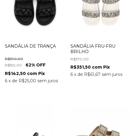
SANDÁLIA DE TRANÇA
SANDÁLIA FRU-FRU
BRILHO
R$390,00
R$370,00
62
% OFF
R$150,00
R$351,50
com
Pix
R$142,50
com
Pix
6
x
de
R$61,67
sem juros
6
x
de
R$25,00
sem juros