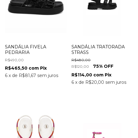
SANDÁLIA FIVELA
SANDÁLIA TRATORADA
PEDRARIA
STRASS
R$490,00
R$480,00
75
% OFF
R$120,00
R$465,50
com
Pix
R$114,00
com
Pix
6
x
de
R$81,67
sem juros
6
x
de
R$20,00
sem juros