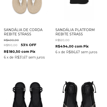
SANDÁLIA DE CORDA
SANDÁLIA PLATFORM
REBITE STRASS
REBITE STRASS
R$400,00
R$520,00
53
% OFF
R$190,00
R$494,00
com
Pix
R$180,50
com
Pix
6
x
de
R$86,67
sem juros
6
x
de
R$31,67
sem juros