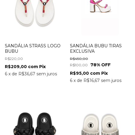
SANDÁLIA STRASS LOGO
SANDÁLIA BUBU TIRAS
BUBU
EXCLUSIVA
R$220,00
R$450,00
78
% OFF
R$100,00
R$209,00
com
Pix
R$95,00
com
Pix
6
x
de
R$36,67
sem juros
6
x
de
R$16,67
sem juros