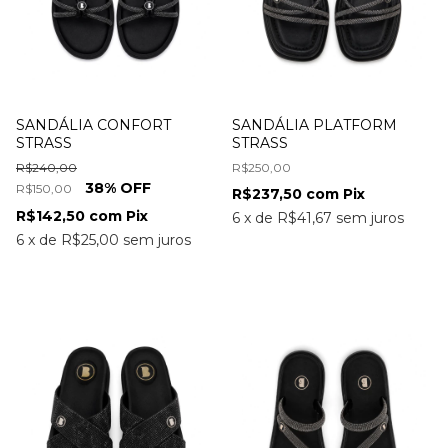
SANDÁLIA CONFORT
SANDÁLIA PLATFORM
STRASS
STRASS
R$240,00
R$250,00
38
% OFF
R$150,00
R$237,50
com
Pix
R$142,50
com
Pix
6
x
de
R$41,67
sem juros
6
x
de
R$25,00
sem juros