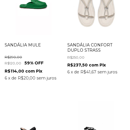
SANDÁLIA MULE
SANDÁLIA CONFORT
DUPLO STRASS
R$290,00
R$250,00
59
% OFF
R$120,00
R$237,50
com
Pix
R$114,00
com
Pix
6
x
de
R$41,67
sem juros
6
x
de
R$20,00
sem juros