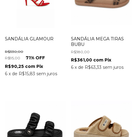
SANDÁLIA GLAMOUR
SANDÁLIA MEGA TIRAS
BUBU
R$330,00
R$380,00
71
% OFF
R$95,00
R$361,00
com
Pix
R$90,25
com
Pix
6
x
de
R$63,33
sem juros
6
x
de
R$15,83
sem juros