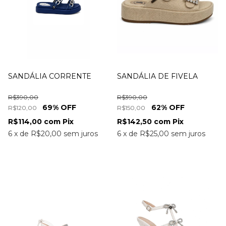
SANDÁLIA CORRENTE
SANDÁLIA DE FIVELA
R$390,00
R$390,00
69
% OFF
62
% OFF
R$120,00
R$150,00
R$114,00
com
Pix
R$142,50
com
Pix
6
x
de
R$20,00
sem juros
6
x
de
R$25,00
sem juros