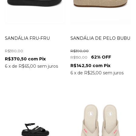
SANDÁLIA FRU-FRU
SANDÁLIA DE PELO BUBU
R$390,00
R$390,00
62
% OFF
R$150,00
R$370,50
com
Pix
R$142,50
com
Pix
6
x
de
R$65,00
sem juros
6
x
de
R$25,00
sem juros