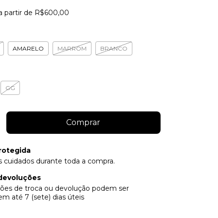
a partir de
R$600,00
AMARELO
MARROM
BRANCO
GG
rotegida
 cuidados durante toda a compra.
devoluções
ações de troca ou devolução podem ser
em até 7 (sete) dias úteis