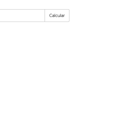
Alterar CEP
P:
Calcular