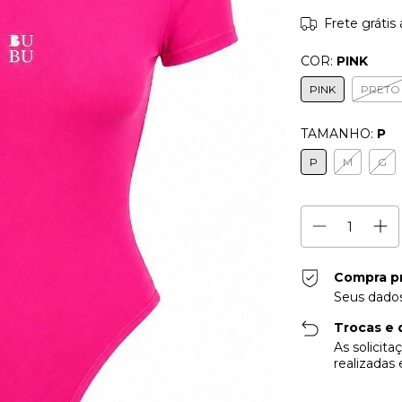
Frete grátis
COR:
PINK
PINK
PRETO
TAMANHO:
P
P
M
G
Compra p
Seus dados
Trocas e 
As solicit
realizadas 