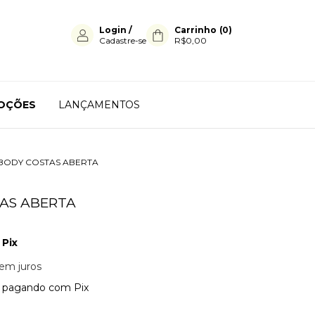
Login
/
Carrinho
(
0
)
Cadastre-se
R$0,00
OÇÕES
LANÇAMENTOS
BODY COSTAS ABERTA
AS ABERTA
Pix
em juros
pagando com Pix