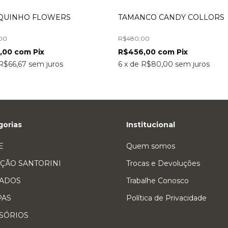
QUINHO FLOWERS
TAMANCO CANDY COLLORS
00
R$480,00
,00
com
Pix
R$456,00
com
Pix
R$66,67
sem juros
6
x
de
R$80,00
sem juros
gorias
Institucional
E
Quem somos
ÇÃO SANTORINI
Trocas e Devoluções
ADOS
Trabalhe Conosco
PAS
Política de Privacidade
SÓRIOS