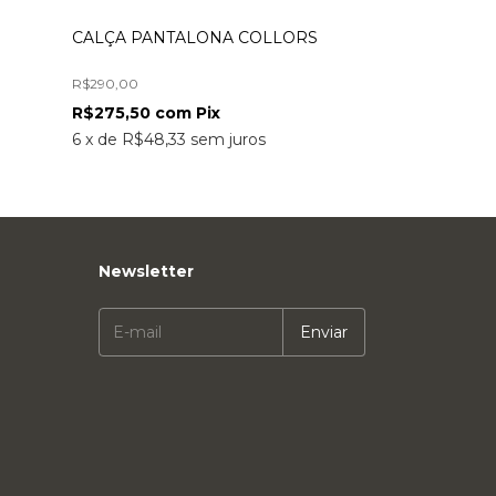
CALÇA PANTALONA COLLORS
SAIA STRASS
R$290,00
R$280,00
R$275,50
com
Pix
R$266,00
co
6
x
de
R$48,33
sem juros
6
x
de
R$46,67
Newsletter