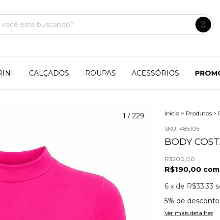
INI
CALÇADOS
ROUPAS
ACESSÓRIOS
PROM
Início
>
Produtos
>
1
/
229
SKU:
485105
BODY COST
R$200,00
R$190,00
com
6
x de
R$33,33
s
5% de desconto
Ver mais detalhes