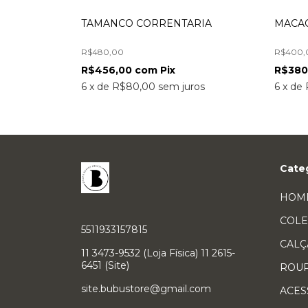
TURA
TAMANCO CORRENTARIA
MACA
R$480,00
R$400,
R$456,00
com
Pix
R$380
os
6
x
de
R$80,00
sem juros
6
x
de
Cate
HOM
COLE
5511933157815
CALÇ
11 3473-9532 (Loja Física) 11 2615-
6451 (Site)
ROU
site.bubustore@gmail.com
ACES