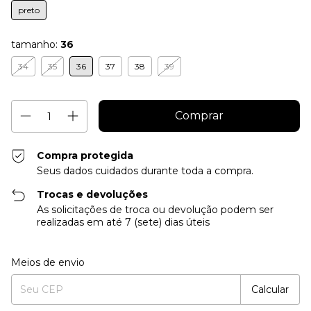
preto
tamanho:
36
34
35
36
37
38
39
Compra protegida
Seus dados cuidados durante toda a compra.
Trocas e devoluções
As solicitações de troca ou devolução podem ser
realizadas em até 7 (sete) dias úteis
Alterar CEP
Entregas para o CEP:
Meios de envio
Calcular