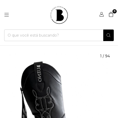
0
1
/
94