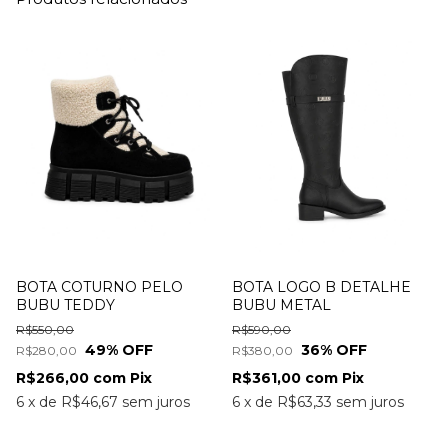
BOTA COTURNO PELO
BOTA LOGO B DETALHE
BUBU TEDDY
BUBU METAL
R$550,00
R$590,00
49
% OFF
36
% OFF
R$280,00
R$380,00
R$266,00
com
Pix
R$361,00
com
Pix
6
x
de
R$46,67
sem juros
6
x
de
R$63,33
sem juros